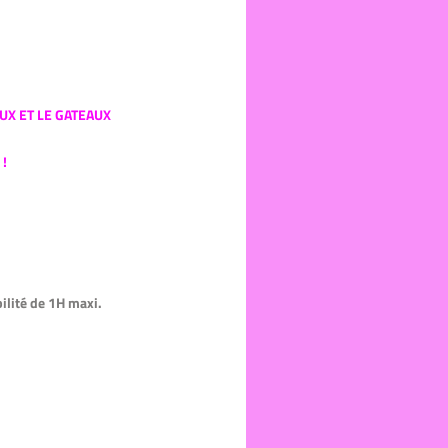
X ET LE GATEAUX
!
lité de 1H maxi.