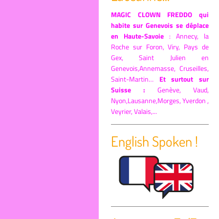
MAGIC CLOWN FREDDO qui
habite sur Genevois se déplace
en Haute-Savoie
: Annecy, la
Roche sur Foron, Viry, Pays de
Gex, Saint Julien en
Genevois,Annemasse, Cruseilles,
Saint-Martin…
Et surtout sur
Suisse :
Genève, Vaud,
Nyon,Lausanne,Morges, Yverdon ,
Veyrier, Valais,...
English Spoken !