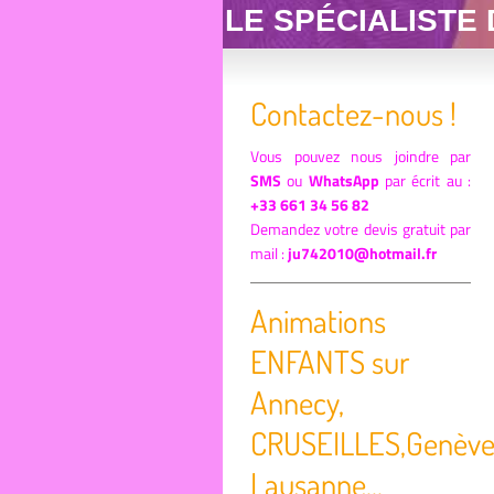
LE SPÉCIALISTE
Contactez-nous !
Vous pouvez nous joindre par
SMS
ou
WhatsApp
par écrit au :
+33 661 34 56 82
Demandez votre devis gratuit par
mail :
ju742010@hotmail.fr
Animations
ENFANTS sur
Annecy,
CRUSEILLES,Genève
Lausanne...