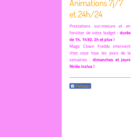
Animations 7j/7
et 24h/24
Prestations sur-mesure et en
fonction de votre budget
:
durée
de 1h, 1h30, 2h et plus !
Magic Clown Freddo intervient
chez vous tous les jours de la
semaines :
dimanches et jours
fériés inclus !
Partager