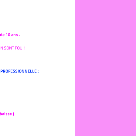
de 10 ans .
 SONT FOU !!
 PROFESSIONNELLE :
baisse )